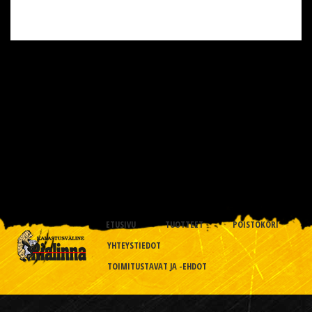
ETUSIVU
TUOTTEET
POISTOKORI
YHTEYSTIEDOT
TOIMITUSTAVAT JA -EHDOT