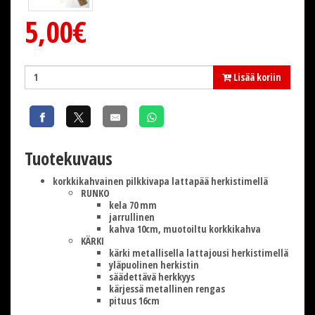
5,00€
Lisää koriin
Tuotekuvaus
korkkikahvainen pilkkivapa lattapää herkistimellä
RUNKO
kela 70 mm
jarrullinen
kahva 10cm, muotoiltu korkkikahva
KÄRKI
kärki metallisella lattajousi herkistimellä
yläpuolinen herkistin
säädettävä herkkyys
kärjessä metallinen rengas
pituus 16cm