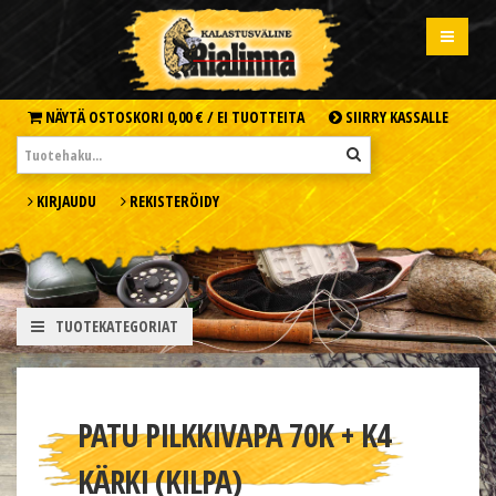
NÄYTÄ OSTOSKORI
0,00 € /
EI TUOTTEITA
SIIRRY KASSALLE
KIRJAUDU
REKISTERÖIDY
TUOTEKATEGORIAT
PATU PILKKIVAPA 70K + K4
KÄRKI (KILPA)