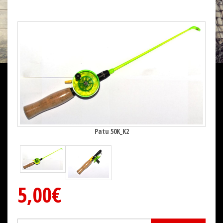
Patu 50K_K2
5,00€