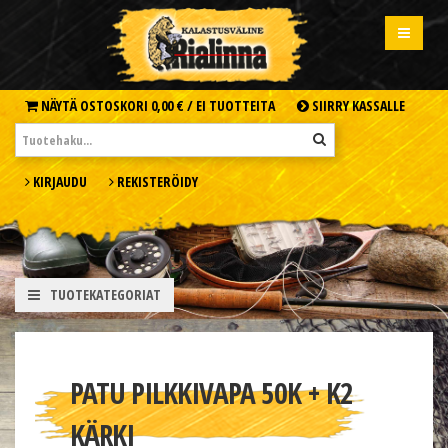
NÄYTÄ OSTOSKORI
0,00 € /
EI TUOTTEITA
SIIRRY KASSALLE
KIRJAUDU
REKISTERÖIDY
TUOTEKATEGORIAT
PATU PILKKIVAPA 50K + K2
KÄRKI