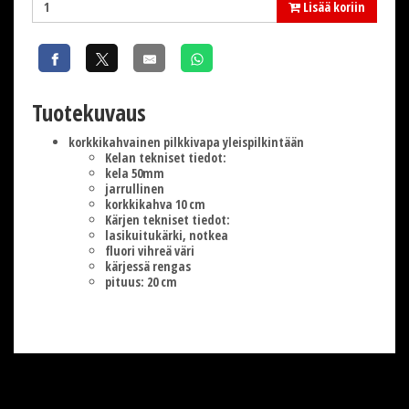
Lisää koriin
Tuotekuvaus
korkkikahvainen pilkkivapa yleispilkintään
Kelan tekniset tiedot:
kela 50mm
jarrullinen
korkkikahva 10 cm
Kärjen tekniset tiedot:
lasikuitukärki, notkea
fluori vihreä väri
kärjessä rengas
pituus: 20 cm