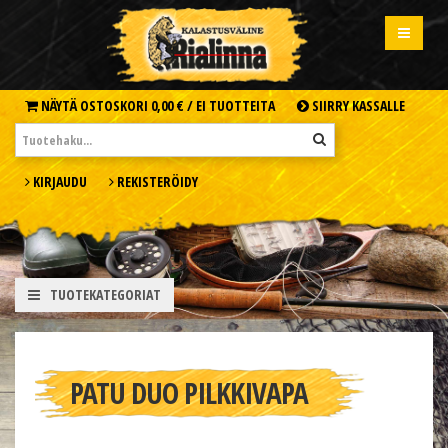
NÄYTÄ OSTOSKORI
0,00 € /
EI TUOTTEITA
SIIRRY KASSALLE
KIRJAUDU
REKISTERÖIDY
TUOTEKATEGORIAT
PATU DUO PILKKIVAPA