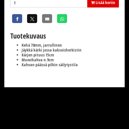
Lisää koriin
Tuotekuvaus
Kehä 70mm, jarrullinen
Jäykkä kärki jossa kaksoisherkistin
Kärjen pituus 15cm
Muovikahva n.9cm
Kahvan päässä pilkin säilytystila