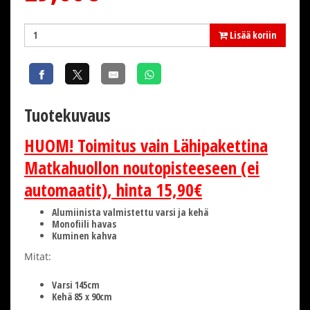
Lisää koriin
Tuotekuvaus
HUOM! Toimitus vain Lähipakettina
Matkahuollon noutopisteeseen (ei
automaatit), hinta 15,90€
Alumiinista valmistettu varsi ja kehä
Monofiili havas
Kuminen kahva
Mitat:
Varsi 145cm
Kehä 85 x 90cm