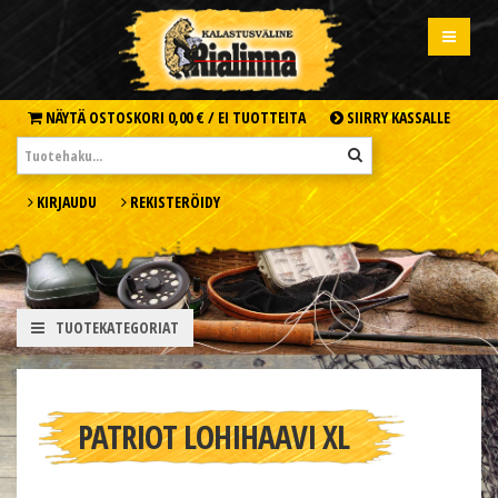
NÄYTÄ OSTOSKORI
0,00 € /
EI TUOTTEITA
SIIRRY KASSALLE
KIRJAUDU
REKISTERÖIDY
TUOTEKATEGORIAT
PATRIOT LOHIHAAVI XL