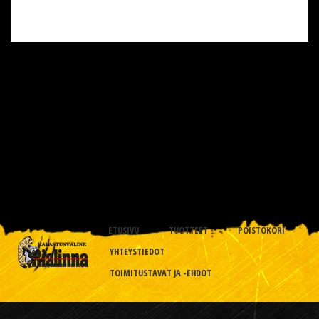
ETUSIVU
TUOTTEET
POISTOKORI
YHTEYSTIEDOT
TOIMITUSTAVAT JA -EHDOT