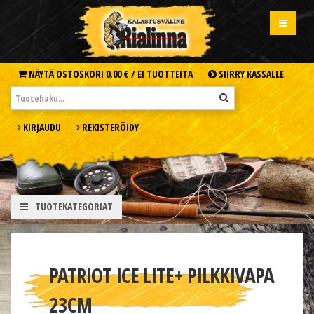
NÄYTÄ OSTOSKORI
0,00 € /
EI TUOTTEITA
SIIRRY KASSALLE
KIRJAUDU
REKISTERÖIDY
TUOTEKATEGORIAT
PATRIOT ICE LITE+ PILKKIVAPA
23CM