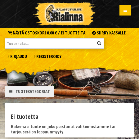
NÄYTÄ OSTOSKORI
0,00 € /
EI TUOTTEITA
SIIRRY KASSALLE
KIRJAUDU
REKISTERÖIDY
TUOTEKATEGORIAT
Ei tuotetta
Hakemasi tuote on joko poistunut valikoimistamme tai
tarjouserä on loppuunmyyty.