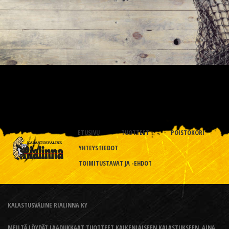
ETUSIVU
TUOTTEET
POISTOKORI
YHTEYSTIEDOT
TOIMITUSTAVAT JA -EHDOT
KALASTUSVÄLINE RIALINNA KY
MEILTÄ LÖYDÄT LAADUKKAAT TUOTTEET KAIKENLAISEEN KALASTUKSEEN, AINA