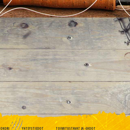
TOKORI
YHTEYSTIEDOT
TOIMITUSTAVAT JA -EHDOT