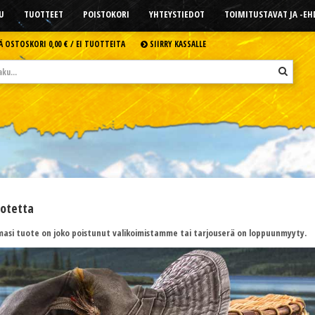
U
TUOTTEET
POISTOKORI
YHTEYSTIEDOT
TOIMITUSTAVAT JA -E
Ä OSTOSKORI
0,00 € /
EI TUOTTEITA
SIIRRY KASSALLE
uotetta
asi tuote on joko poistunut valikoimistamme tai tarjouserä on loppuunmyyty.