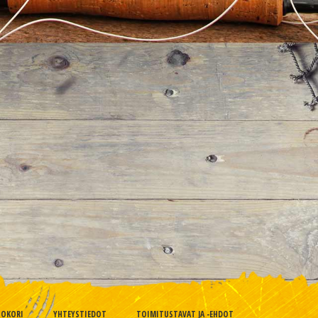
TOKORI
YHTEYSTIEDOT
TOIMITUSTAVAT JA -EHDOT