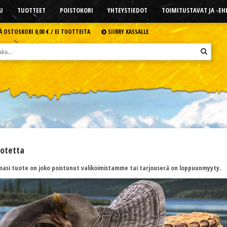
U
TUOTTEET
POISTOKORI
YHTEYSTIEDOT
TOIMITUSTAVAT JA -E
Ä OSTOSKORI
0,00 € /
EI TUOTTEITA
SIIRRY KASSALLE
uotetta
asi tuote on joko poistunut valikoimistamme tai tarjouserä on loppuunmyyty.