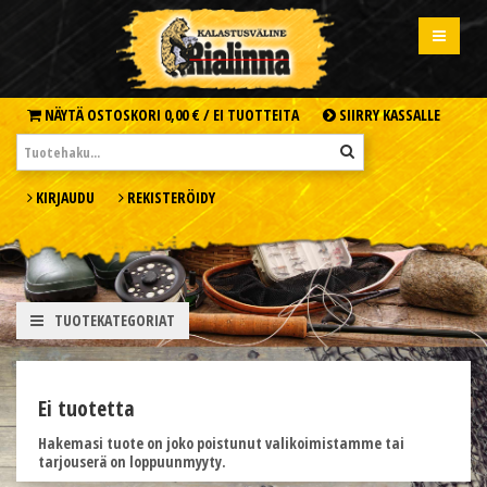
NÄYTÄ OSTOSKORI
0,00 € /
EI TUOTTEITA
SIIRRY KASSALLE
KIRJAUDU
REKISTERÖIDY
TUOTEKATEGORIAT
Ei tuotetta
Hakemasi tuote on joko poistunut valikoimistamme tai
tarjouserä on loppuunmyyty.