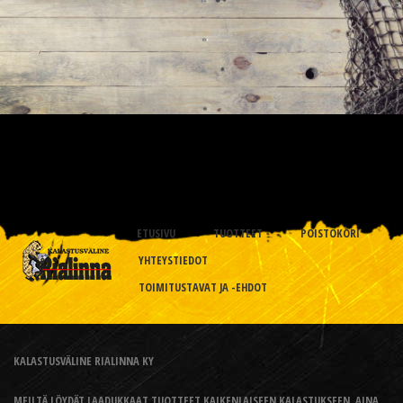
ETUSIVU
TUOTTEET
POISTOKORI
YHTEYSTIEDOT
TOIMITUSTAVAT JA -EHDOT
KALASTUSVÄLINE RIALINNA KY
MEILTÄ LÖYDÄT LAADUKKAAT TUOTTEET KAIKENLAISEEN KALASTUKSEEN, AINA