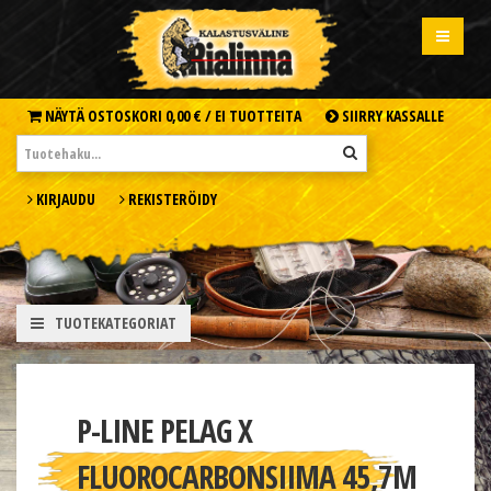
NÄYTÄ OSTOSKORI
0,00 € /
EI TUOTTEITA
SIIRRY KASSALLE
KIRJAUDU
REKISTERÖIDY
TUOTEKATEGORIAT
P-LINE PELAG X
FLUOROCARBONSIIMA 45,7M