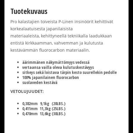
Tuotekuvaus
Pro kalastajien toiveista P-Linen insinöörit kehittivät
korkealaatuisesta japanilaisista
materiaaleista, kehittyneellä tekniikalla laadukkaan
entistä kirkkaamman, vahvemman ja kulutusta
kestävämmän fluorocarbon materiaalin.
äärimmänen näkymättömyys vedessä
vertaansa vailla oleva kulutuskestävyys
sitkeys sekä loistava tärpin kesto suurellekin pedolle
100% japanilainen fluorocarbon
suolaveden kestävä
VETOLUJUUDET:
0,382mm 9,1kg (20LBS.)
0,411mm 11,3kg (25LBS.)
0,470mm 13,6kg (30LBS.)