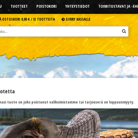
U
TUOTTEET
POISTOKORI
YHTEYSTIEDOT
TOIMITUSTAVAT JA -E
Ä OSTOSKORI
0,00 € /
EI TUOTTEITA
SIIRRY KASSALLE
uotetta
asi tuote on joko poistunut valikoimistamme tai tarjouserä on loppuunmyyty.