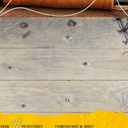
TOKORI
YHTEYSTIEDOT
TOIMITUSTAVAT JA -EHDOT