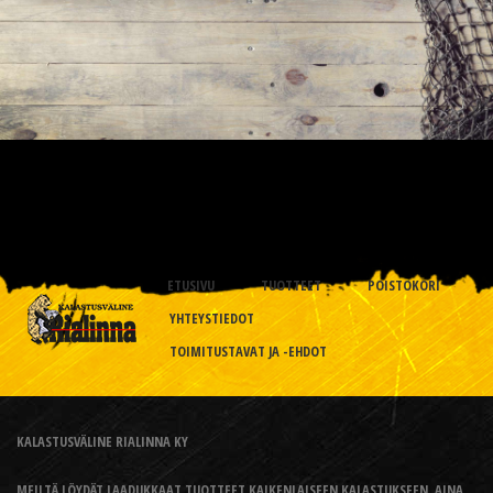
ETUSIVU
TUOTTEET
POISTOKORI
YHTEYSTIEDOT
TOIMITUSTAVAT JA -EHDOT
KALASTUSVÄLINE RIALINNA KY
MEILTÄ LÖYDÄT LAADUKKAAT TUOTTEET KAIKENLAISEEN KALASTUKSEEN, AINA