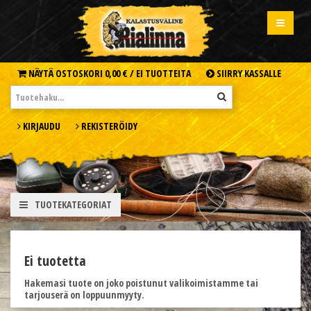
NÄYTÄ OSTOSKORI
0,00 € /
EI TUOTTEITA
SIIRRY KASSALLE
KIRJAUDU
REKISTERÖIDY
TUOTEKATEGORIAT
Ei tuotetta
Hakemasi tuote on joko poistunut valikoimistamme tai
tarjouserä on loppuunmyyty.