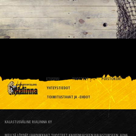
ETUSIVU
TUOTTEET
POISTOKORI
YHTEYSTIEDOT
TOIMITUSTAVAT JA -EHDOT
KALASTUSVÄLINE RIALINNA KY
MEILTÄ LÖYDÄT LAADUKKAAT TUOTTEET KAIKENLAISEEN KALASTUKSEEN, AINA