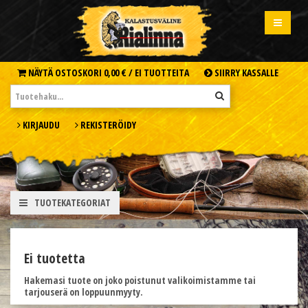
NÄYTÄ OSTOSKORI
0,00 € /
EI TUOTTEITA
SIIRRY KASSALLE
KIRJAUDU
REKISTERÖIDY
TUOTEKATEGORIAT
Ei tuotetta
Hakemasi tuote on joko poistunut valikoimistamme tai
tarjouserä on loppuunmyyty.