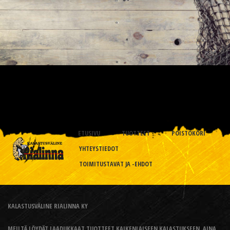
ETUSIVU
TUOTTEET
POISTOKORI
YHTEYSTIEDOT
TOIMITUSTAVAT JA -EHDOT
KALASTUSVÄLINE RIALINNA KY
MEILTÄ LÖYDÄT LAADUKKAAT TUOTTEET KAIKENLAISEEN KALASTUKSEEN, AINA