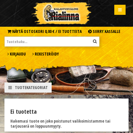
NÄYTÄ OSTOSKORI
0,00 € /
EI TUOTTEITA
SIIRRY KASSALLE
KIRJAUDU
REKISTERÖIDY
TUOTEKATEGORIAT
Ei tuotetta
Hakemasi tuote on joko poistunut valikoimistamme tai
tarjouserä on loppuunmyyty.