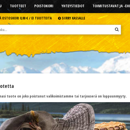
U
TUOTTEET
POISTOKORI
YHTEYSTIEDOT
TOIMITUSTAVAT JA -E
Ä OSTOSKORI
0,00 € /
EI TUOTTEITA
SIIRRY KASSALLE
uotetta
asi tuote on joko poistunut valikoimistamme tai tarjouserä on loppuunmyyty.