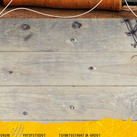
TOKORI
YHTEYSTIEDOT
TOIMITUSTAVAT JA -EHDOT