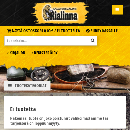
NÄYTÄ OSTOSKORI
0,00 € /
EI TUOTTEITA
SIIRRY KASSALLE
KIRJAUDU
REKISTERÖIDY
TUOTEKATEGORIAT
Ei tuotetta
Hakemasi tuote on joko poistunut valikoimistamme tai
tarjouserä on loppuunmyyty.