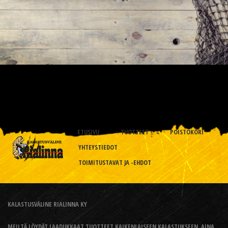
ETUSIVU
TUOTTEET
POISTOKORI
YHTEYSTIEDOT
TOIMITUSTAVAT JA -EHDOT
KALASTUSVÄLINE RIALINNA KY
MEILTÄ LÖYDÄT LAADUKKAAT TUOTTEET KAIKENLAISEEN KALASTUKSEEN, AINA