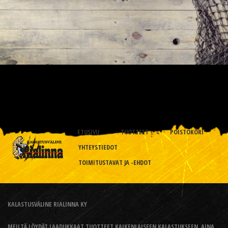
ETUSIVU
TUOTTEET
POISTOKORI
YHTEYSTIEDOT
TOIMITUSTAVAT JA -EHDOT
KALASTUSVÄLINE RIALINNA KY
MEILTÄ LÖYDÄT LAADUKKAAT TUOTTEET KAIKENLAISEEN KALASTUKSEEN, AINA