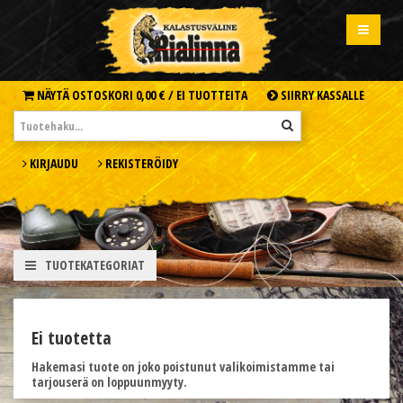
NÄYTÄ OSTOSKORI
0,00 € /
EI TUOTTEITA
SIIRRY KASSALLE
KIRJAUDU
REKISTERÖIDY
TUOTEKATEGORIAT
Ei tuotetta
Hakemasi tuote on joko poistunut valikoimistamme tai
tarjouserä on loppuunmyyty.