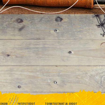
TOKORI
YHTEYSTIEDOT
TOIMITUSTAVAT JA -EHDOT