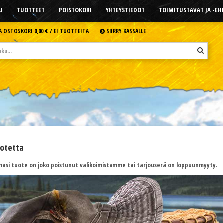
U
TUOTTEET
POISTOKORI
YHTEYSTIEDOT
TOIMITUSTAVAT JA -E
Ä OSTOSKORI
0,00 € /
EI TUOTTEITA
SIIRRY KASSALLE
uotetta
asi tuote on joko poistunut valikoimistamme tai tarjouserä on loppuunmyyty.