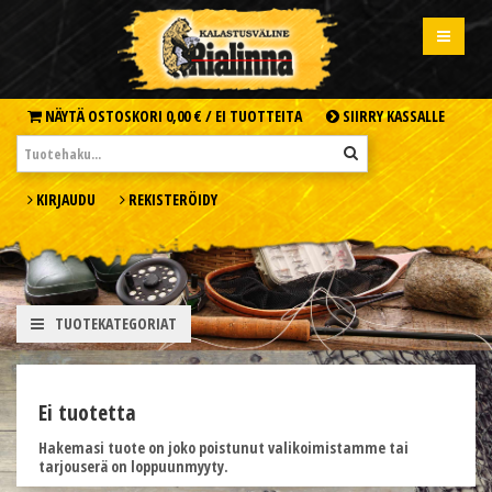
NÄYTÄ OSTOSKORI
0,00 € /
EI TUOTTEITA
SIIRRY KASSALLE
KIRJAUDU
REKISTERÖIDY
TUOTEKATEGORIAT
Ei tuotetta
Hakemasi tuote on joko poistunut valikoimistamme tai
tarjouserä on loppuunmyyty.