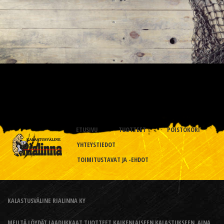
ETUSIVU
TUOTTEET
POISTOKORI
YHTEYSTIEDOT
TOIMITUSTAVAT JA -EHDOT
KALASTUSVÄLINE RIALINNA KY
MEILTÄ LÖYDÄT LAADUKKAAT TUOTTEET KAIKENLAISEEN KALASTUKSEEN, AINA