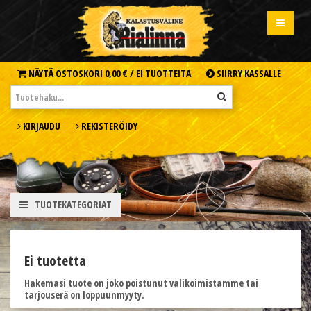
NÄYTÄ OSTOSKORI
0,00 € /
EI TUOTTEITA
SIIRRY KASSALLE
KIRJAUDU
REKISTERÖIDY
TUOTEKATEGORIAT
Ei tuotetta
Hakemasi tuote on joko poistunut valikoimistamme tai
tarjouserä on loppuunmyyty.