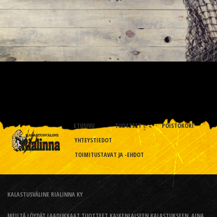
ETUSIVU
TUOTTEET
POISTOKORI
YHTEYSTIEDOT
TOIMITUSTAVAT JA -EHDOT
KALASTUSVÄLINE RIALINNA KY
MEILTÄ LÖYDÄT LAADUKKAAT TUOTTEET KAIKENLAISEEN KALASTUKSEEN, AINA