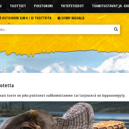
U
TUOTTEET
POISTOKORI
YHTEYSTIEDOT
TOIMITUSTAVAT JA -E
Ä OSTOSKORI
0,00 € /
EI TUOTTEITA
SIIRRY KASSALLE
uotetta
asi tuote on joko poistunut valikoimistamme tai tarjouserä on loppuunmyyty.