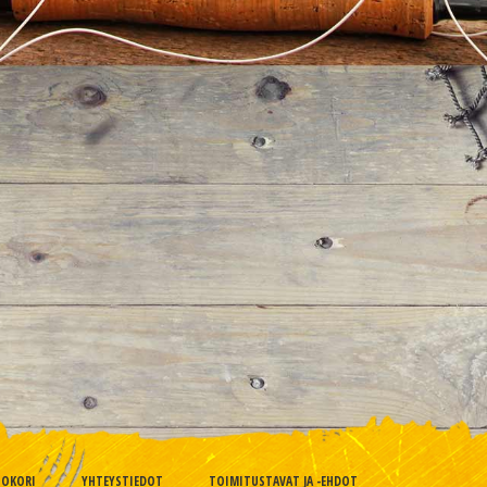
TOKORI
YHTEYSTIEDOT
TOIMITUSTAVAT JA -EHDOT