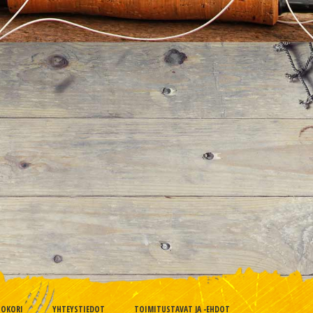
TOKORI
YHTEYSTIEDOT
TOIMITUSTAVAT JA -EHDOT