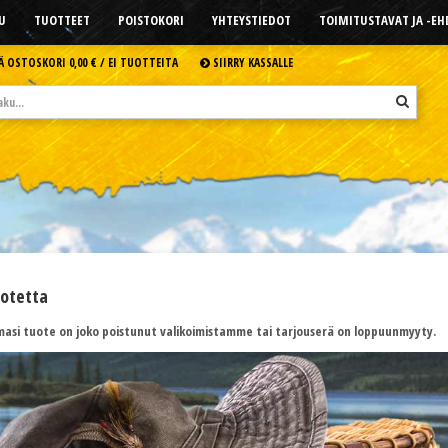
U
TUOTTEET
POISTOKORI
YHTEYSTIEDOT
TOIMITUSTAVAT JA -E
Ä OSTOSKORI
0,00 € /
EI TUOTTEITA
SIIRRY KASSALLE
uotetta
asi tuote on joko poistunut valikoimistamme tai tarjouserä on loppuunmyyty.