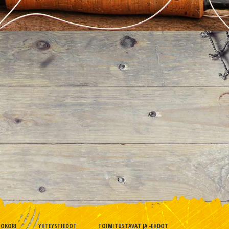
TOKORI
YHTEYSTIEDOT
TOIMITUSTAVAT JA -EHDOT