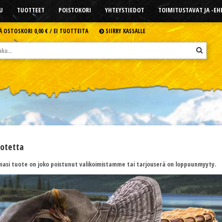
U
TUOTTEET
POISTOKORI
YHTEYSTIEDOT
TOIMITUSTAVAT JA -E
Ä OSTOSKORI
0,00 € /
EI TUOTTEITA
SIIRRY KASSALLE
uotetta
asi tuote on joko poistunut valikoimistamme tai tarjouserä on loppuunmyyty.