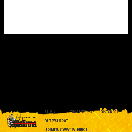
ETUSIVU
TUOTTEET
POISTOKORI
YHTEYSTIEDOT
TOIMITUSTAVAT JA -EHDOT