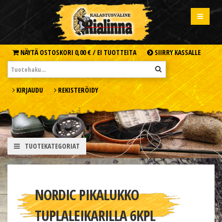
NÄYTÄ OSTOSKORI
0,00 € /
EI TUOTTEITA
SIIRRY KASSALLE
KIRJAUDU
REKISTERÖIDY
TUOTEKATEGORIAT
NORDIC PIKALUKKO
TUPLALEIKARILLA 6KPL