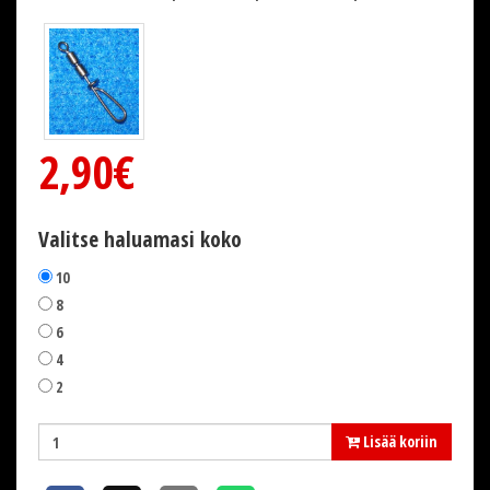
2,90€
Valitse haluamasi koko
10
8
6
4
2
Lisää koriin