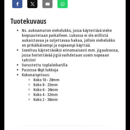
Tuotekuvaus
Ns. aukeamaton viehelukko, jossa käytettävä viehe
kiepsautetaan paikalleen. Lukossa ei ole erillistä
aukaistavaa ja suljettavaa hakaa, jolloin viehelukko
on pitkäikäisempi ja nopeampi käyttää.
Soveltuu käytettäväksi erinomaisesti mm. jigauksessa,
jossa heitettävää jigiä vaihdetaan usein nopeaan
tahtiin!
Varustettu tuplaleikarilla
Pussissa 6kpl lukkoja
Kokonaispituus:
Koko 10 - 20mm
Koko 8 - 23mm
Koko 6 - 26mm
Koko 4 - 32mm
Koko 2 - 36mm