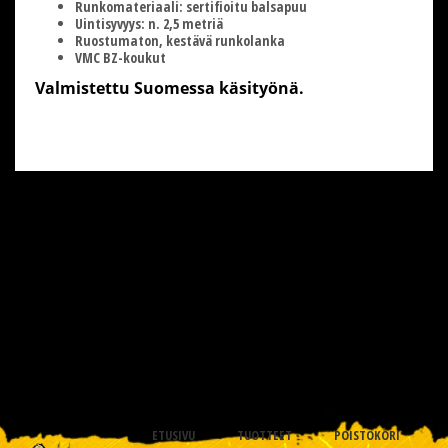
Runkomateriaali: sertifioitu balsapuu
Uintisyvyys: n. 2,5 metriä
Ruostumaton, kestävä runkolanka
VMC BZ-koukut
Valmistettu Suomessa käsityönä.
ETUSIVU
TUOTTEET
POISTOKORI