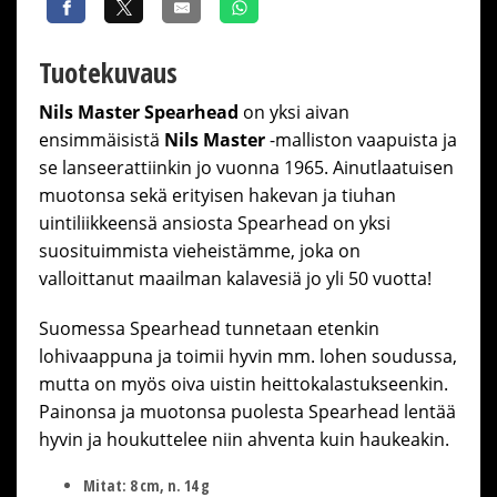
Tuotekuvaus
Nils Master Spearhead
on yksi aivan
ensimmäisistä
Nils Master
-malliston vaapuista ja
se lanseerattiinkin jo vuonna 1965. Ainutlaatuisen
muotonsa sekä erityisen hakevan ja tiuhan
uintiliikkeensä ansiosta Spearhead on yksi
suosituimmista vieheistämme, joka on
valloittanut maailman kalavesiä jo yli 50 vuotta!
Suomessa Spearhead tunnetaan etenkin
lohivaappuna ja toimii hyvin mm. lohen soudussa,
mutta on myös oiva uistin heittokalastukseenkin.
Painonsa ja muotonsa puolesta Spearhead lentää
hyvin ja houkuttelee niin ahventa kuin haukeakin.
Mitat: 8 cm, n. 14 g