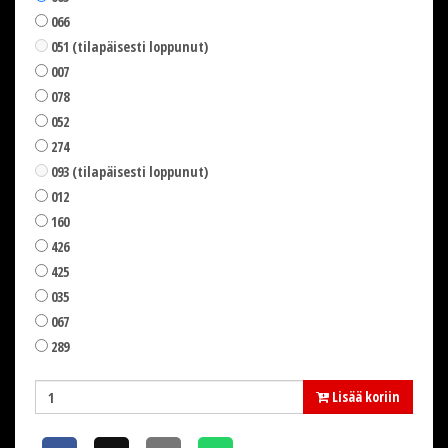
066
051 (tilapäisesti loppunut)
007
078
052
274
093 (tilapäisesti loppunut)
012
160
426
425
035
067
289
Lisää koriin