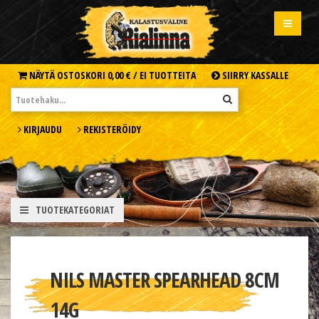
NÄYTÄ OSTOSKORI
0,00 € /
EI TUOTTEITA
SIIRRY KASSALLE
KIRJAUDU
REKISTERÖIDY
TUOTEKATEGORIAT
NILS MASTER SPEARHEAD 8CM
14G