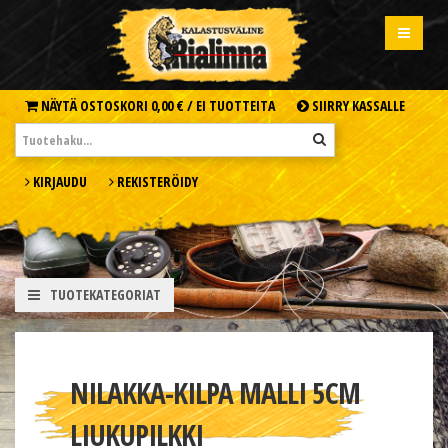
NÄYTÄ OSTOSKORI
0,00 € /
EI TUOTTEITA
SIIRRY KASSALLE
KIRJAUDU
REKISTERÖIDY
TUOTEKATEGORIAT
NILAKKA-KILPA MALLI 5CM
LIUKUPILKKI