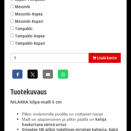
Messinki
Messinki-Hopea
Messinki-Kupari
Tompakki
Tompakki-Hopea
Tompakki-Kupari
Lisää koriin
Tuotekuvaus
NILAKKA kilpa-malli 5 cm
Pilkin molemmilla puolilla on osittaiset harjat
kaloja
Malli on alapainoinen ja pilkin päällä on
houkuttava värinä uritus
Oriveden SM-pilkin todellinen mitalien kahmija. Kaksi