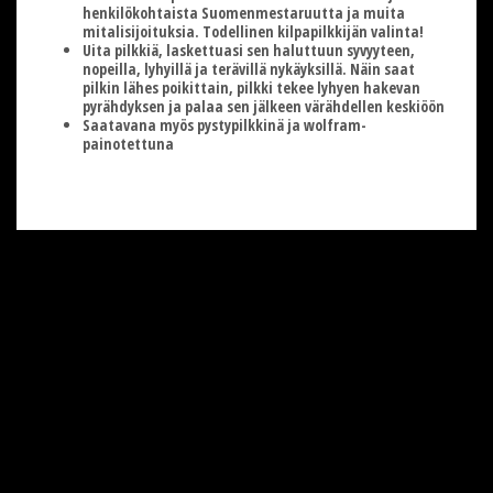
henkilökohtaista Suomenmestaruutta ja muita
mitalisijoituksia. Todellinen kilpapilkkijän valinta!
Uita pilkkiä, laskettuasi sen haluttuun syvyyteen,
nopeilla, lyhyillä ja terävillä nykäyksillä. Näin saat
pilkin lähes poikittain, pilkki tekee lyhyen hakevan
pyrähdyksen ja palaa sen jälkeen värähdellen keskiöön
Saatavana myös pystypilkkinä ja wolfram-
painotettuna