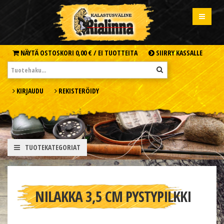
NÄYTÄ OSTOSKORI
0,00 € /
EI TUOTTEITA
SIIRRY KASSALLE
KIRJAUDU
REKISTERÖIDY
TUOTEKATEGORIAT
NILAKKA 3,5 CM PYSTYPILKKI