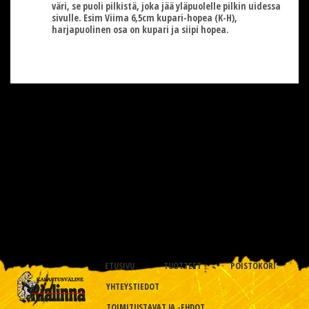
väri, se puoli pilkistä, joka jää yläpuolelle pilkin uidessa
sivulle. Esim Viima 6,5cm kupari-hopea (K-H),
harjapuolinen osa on kupari ja siipi hopea.
ETUSIVU
TUOTTEET
POISTOKORI
YHTEYSTIEDOT
TOIMITUSTAVAT JA -EHDOT