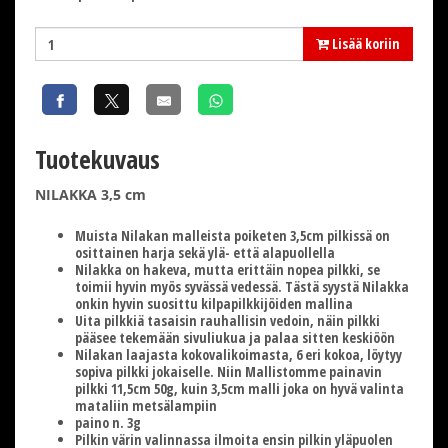
Lisää koriin
Tuotekuvaus
NILAKKA 3,5 cm
Muista Nilakan malleista poiketen 3,5cm pilkissä on
osittainen harja sekä ylä- että alapuollella
Nilakka on hakeva, mutta erittäin nopea pilkki, se
toimii hyvin myös syvässä vedessä. Tästä syystä Nilakka
onkin hyvin suosittu kilpapilkkijöiden mallina
Uita pilkkiä tasaisin rauhallisin vedoin, näin pilkki
pääsee tekemään sivuliukua ja palaa sitten keskiöön
Nilakan laajasta kokovalikoimasta, 6 eri kokoa, löytyy
sopiva pilkki jokaiselle. Niin Mallistomme painavin
pilkki 11,5cm 50g, kuin 3,5cm malli joka on hyvä valinta
mataliin metsälampiin
paino n. 3g
Pilkin värin valinnassa ilmoita ensin pilkin yläpuolen