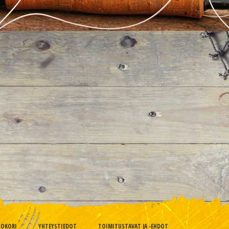
TOKORI
YHTEYSTIEDOT
TOIMITUSTAVAT JA -EHDOT