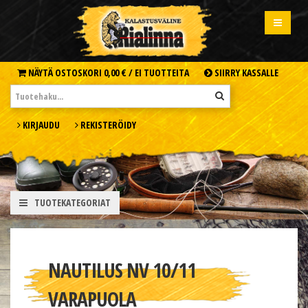
NÄYTÄ OSTOSKORI
0,00 € /
EI TUOTTEITA
SIIRRY KASSALLE
KIRJAUDU
REKISTERÖIDY
TUOTEKATEGORIAT
NAUTILUS NV 10/11
VARAPUOLA