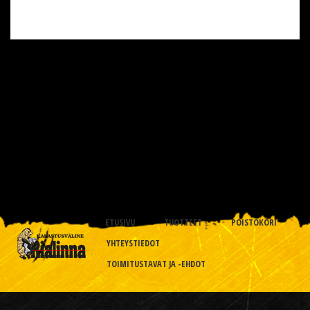
ETUSIVU
TUOTTEET
POISTOKORI
YHTEYSTIEDOT
TOIMITUSTAVAT JA -EHDOT