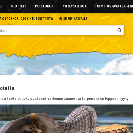
U
TUOTTEET
POISTOKORI
YHTEYSTIEDOT
TOIMITUSTAVAT JA -E
Ä OSTOSKORI
0,00 € /
EI TUOTTEITA
SIIRRY KASSALLE
uotetta
asi tuote on joko poistunut valikoimistamme tai tarjouserä on loppuunmyyty.