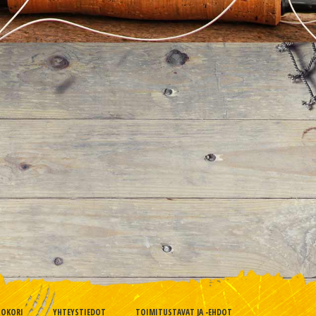
TOKORI
YHTEYSTIEDOT
TOIMITUSTAVAT JA -EHDOT