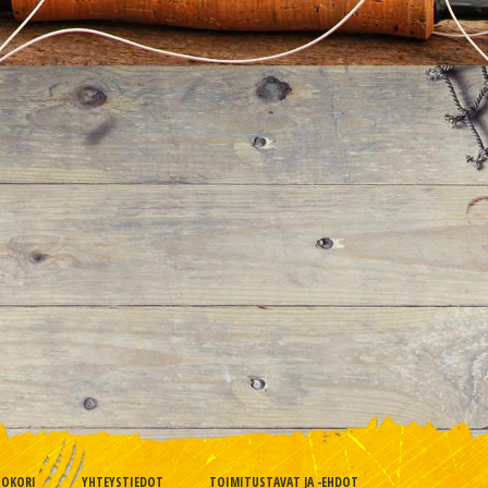
TOKORI
YHTEYSTIEDOT
TOIMITUSTAVAT JA -EHDOT