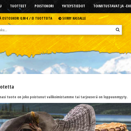
U
TUOTTEET
POISTOKORI
YHTEYSTIEDOT
TOIMITUSTAVAT JA -E
Ä OSTOSKORI
0,00 € /
EI TUOTTEITA
SIIRRY KASSALLE
uotetta
asi tuote on joko poistunut valikoimistamme tai tarjouserä on loppuunmyyty.