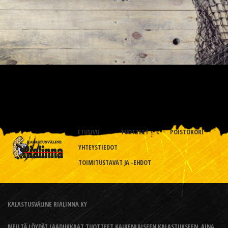
ETUSIVU
TUOTTEET
POISTOKORI
YHTEYSTIEDOT
TOIMITUSTAVAT JA -EHDOT
KALASTUSVÄLINE RIALINNA KY
MEILTÄ LÖYDÄT LAADUKKAAT TUOTTEET KAIKENLAISEEN KALASTUKSEEN, AINA