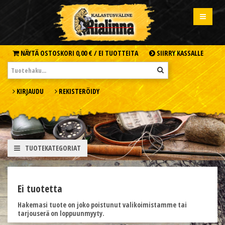
NÄYTÄ OSTOSKORI
0,00 € /
EI TUOTTEITA
SIIRRY KASSALLE
KIRJAUDU
REKISTERÖIDY
TUOTEKATEGORIAT
Ei tuotetta
Hakemasi tuote on joko poistunut valikoimistamme tai
tarjouserä on loppuunmyyty.