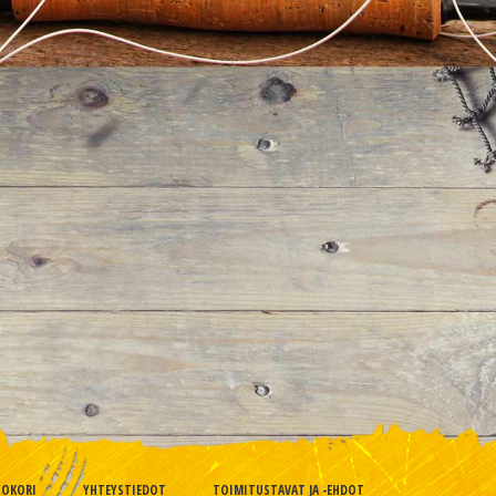
TOKORI
YHTEYSTIEDOT
TOIMITUSTAVAT JA -EHDOT