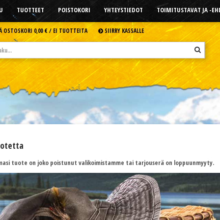
U
TUOTTEET
POISTOKORI
YHTEYSTIEDOT
TOIMITUSTAVAT JA -E
Ä OSTOSKORI
0,00 € /
EI TUOTTEITA
SIIRRY KASSALLE
uotetta
asi tuote on joko poistunut valikoimistamme tai tarjouserä on loppuunmyyty.