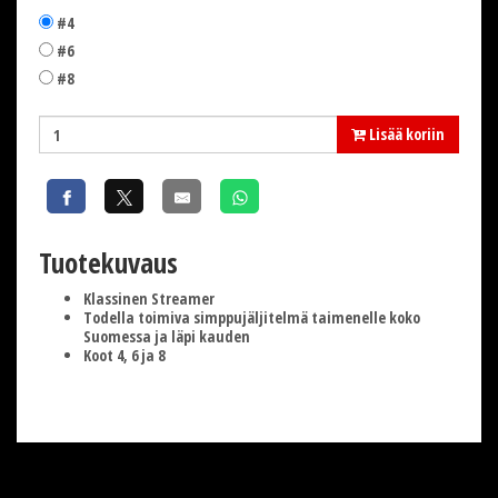
#4
#6
#8
Lisää koriin
Tuotekuvaus
Klassinen Streamer
Todella toimiva simppujäljitelmä taimenelle koko
Suomessa ja läpi kauden
Koot 4, 6 ja 8