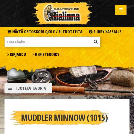
NÄYTÄ OSTOSKORI
0,00 € /
EI TUOTTEITA
SIIRRY KASSALLE
KIRJAUDU
REKISTERÖIDY
TUOTEKATEGORIAT
MUDDLER MINNOW (1015)