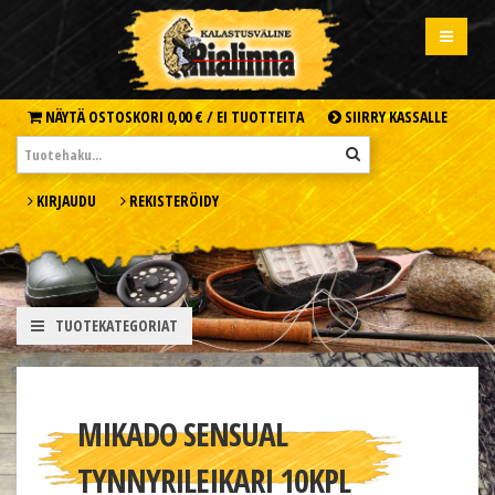
NÄYTÄ OSTOSKORI
0,00 € /
EI TUOTTEITA
SIIRRY KASSALLE
KIRJAUDU
REKISTERÖIDY
TUOTEKATEGORIAT
MIKADO SENSUAL
TYNNYRILEIKARI 10KPL