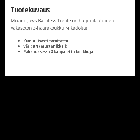
Tuotekuvaus
Mikado Jaws Barbless Treble on huippulaatuinen
väkäsetön 3-haarakoukku Mikadolta!
Kemiallisesti teroitettu
Väri: BN (mustanikkeli)
Pakkauksessa 8 kappaletta koukkuja