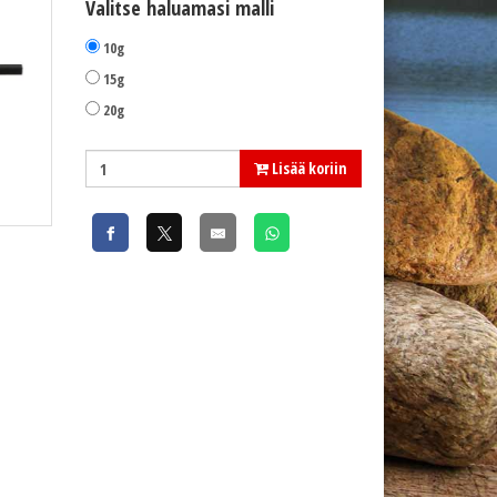
Valitse haluamasi malli
10g
15g
20g
Lisää koriin
Mikado EX Livebait täkykoho