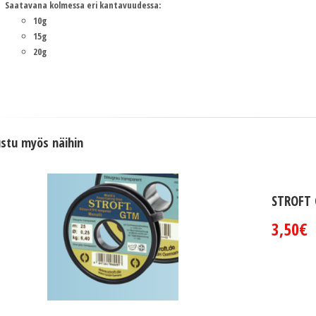
Saatavana kolmessa eri kantavuudessa:
10g
15g
20g
stu myös näihin
STROFT
3,50€