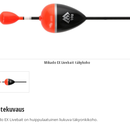
Mikado EX Livebait täkykoho
tekuvaus
o EX Livebait on huippulaatuinen liukuva täkyonkikoho.