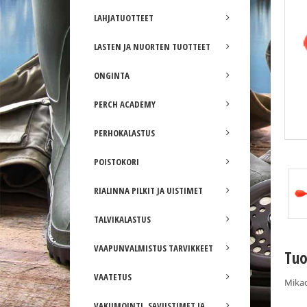
LAHJATUOTTEET
LASTEN JA NUORTEN TUOTTEET
ONGINTA
PERCH ACADEMY
PERHOKALASTUS
Mikado EX Livebait täkykoho
POISTOKORI
RIALINNA PILKIT JA UISTIMET
TALVIKALASTUS
VAAPUNVALMISTUS TARVIKKEET
Tuo
VAATETUS
Mikad
VAKUMOINTI, SAVUSTIMET JA