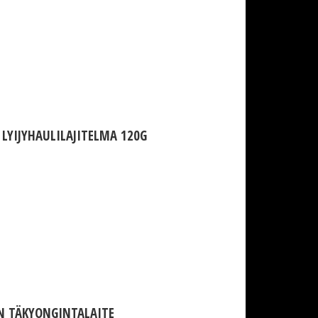
LYIJYHAULILAJITELMA 120G
N TÄKYONGINTALAITE