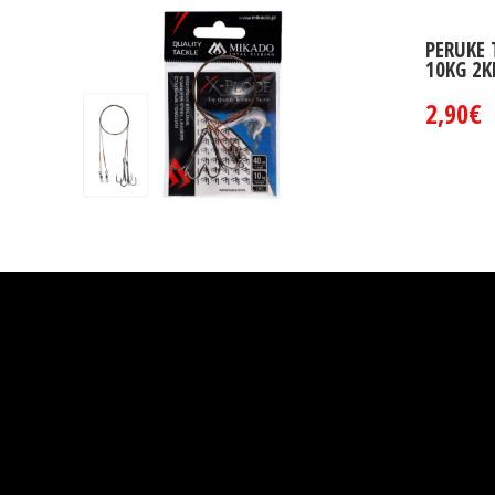
PERUKE
10KG 2K
2,90€