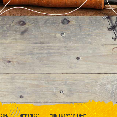
TOKORI
YHTEYSTIEDOT
TOIMITUSTAVAT JA -EHDOT