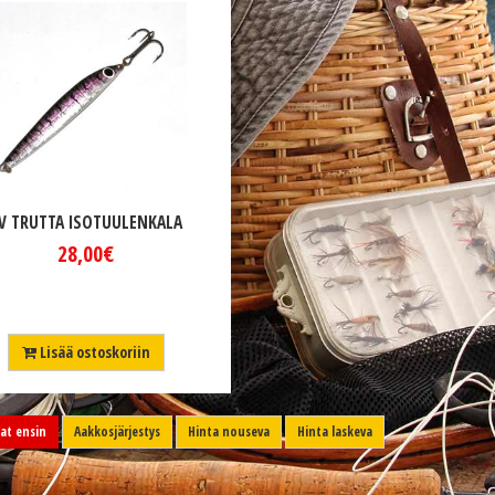
V TRUTTA ISOTUULENKALA
28,00€
Lisää ostoskoriin
t ensin
Aakkosjärjestys
Hinta nouseva
Hinta laskeva