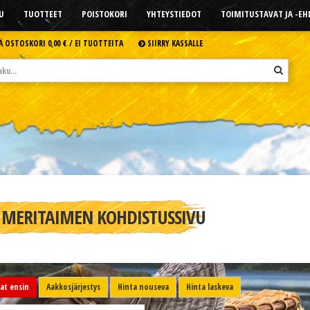
U
TUOTTEET
POISTOKORI
YHTEYSTIEDOT
TOIMITUSTAVAT JA -E
Ä OSTOSKORI
0,00 € /
EI TUOTTEITA
SIIRRY KASSALLE
MERITAIMEN KOHDISTUSSIVU
t ensin
Aakkosjärjestys
Hinta nouseva
Hinta laskeva