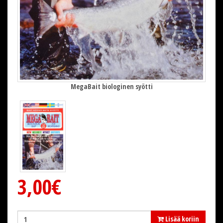
MegaBait biologinen syötti
3,00€
Lisää koriin