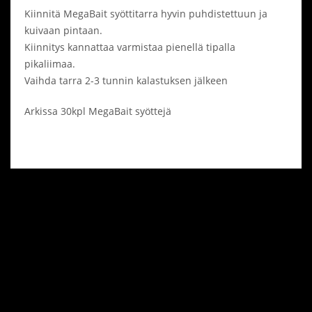
Kiinnitä MegaBait syöttitarra hyvin puhdistettuun ja
kuivaan pintaan.
Kiinnitys kannattaa varmistaa pienellä tipalla
pikaliimaa.
Vaihda tarra 2-3 tunnin kalastuksen jälkeen
Arkissa 30kpl MegaBait syöttejä