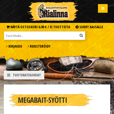
NÄYTÄ OSTOSKORI
0,00 € /
EI TUOTTEITA
SIIRRY KASSALLE
KIRJAUDU
REKISTERÖIDY
TUOTEKATEGORIAT
MEGABAIT-SYÖTTI