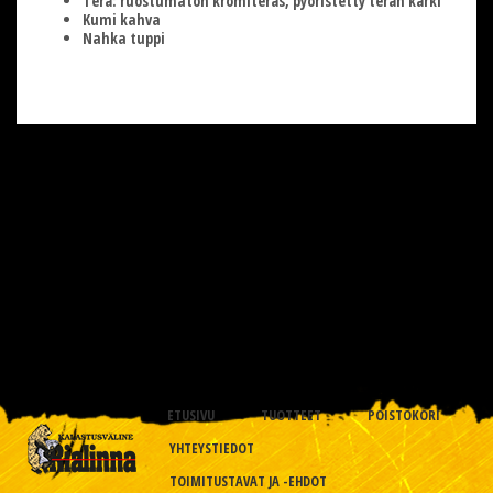
Terä: ruostumaton kromiteräs, pyöristetty terän kärki
Kumi kahva
Nahka tuppi
ETUSIVU
TUOTTEET
POISTOKORI
YHTEYSTIEDOT
TOIMITUSTAVAT JA -EHDOT