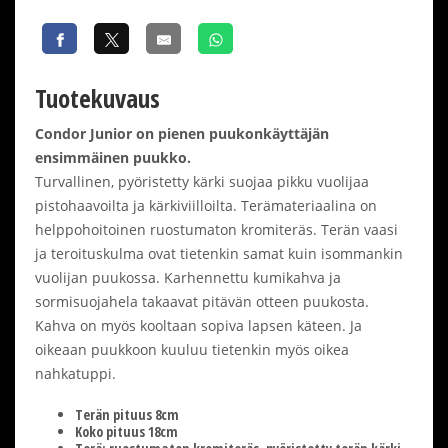
Tuotekuvaus
Condor Junior on pienen puukonkäyttäjän
ensimmäinen puukko.
Turvallinen, pyöristetty kärki suojaa pikku vuolijaa
pistohaavoilta ja kärkiviilloilta. Terämateriaalina on
helppohoitoinen ruostumaton kromiteräs. Terän vaasi
ja teroituskulma ovat tietenkin samat kuin isommankin
vuolijan puukossa. Karhennettu kumikahva ja
sormisuojahela takaavat pitävän otteen puukosta.
Kahva on myös kooltaan sopiva lapsen käteen. Ja
oikeaan puukkoon kuuluu tietenkin myös oikea
nahkatuppi.
Terän pituus 8cm
Koko pituus 18cm