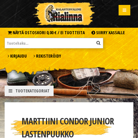
NÄYTÄ OSTOSKORI
0,00 € /
EI TUOTTEITA
SIIRRY KASSALLE
KIRJAUDU
REKISTERÖIDY
TUOTEKATEGORIAT
MARTTIINI CONDOR JUNIOR
LASTENPUUKKO