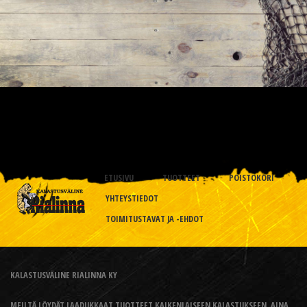
ETUSIVU
TUOTTEET
POISTOKORI
YHTEYSTIEDOT
TOIMITUSTAVAT JA -EHDOT
KALASTUSVÄLINE RIALINNA KY
MEILTÄ LÖYDÄT LAADUKKAAT TUOTTEET KAIKENLAISEEN KALASTUKSEEN, AINA