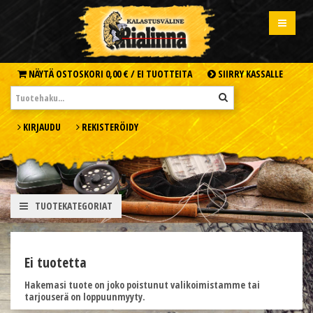
NÄYTÄ OSTOSKORI
0,00 € /
EI TUOTTEITA
SIIRRY KASSALLE
KIRJAUDU
REKISTERÖIDY
TUOTEKATEGORIAT
Ei tuotetta
Hakemasi tuote on joko poistunut valikoimistamme tai
tarjouserä on loppuunmyyty.