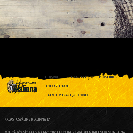
ETUSIVU
TUOTTEET
POISTOKORI
YHTEYSTIEDOT
TOIMITUSTAVAT JA -EHDOT
KALASTUSVÄLINE RIALINNA KY
MEILTÄ LÖYDÄT LAADUKKAAT TUOTTEET KAIKENLAISEEN KALASTUKSEEN, AINA