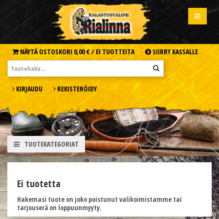
NÄYTÄ OSTOSKORI
0,00 € /
EI TUOTTEITA
SIIRRY KASSALLE
KIRJAUDU
REKISTERÖIDY
TUOTEKATEGORIAT
Ei tuotetta
Hakemasi tuote on joko poistunut valikoimistamme tai
tarjouserä on loppuunmyyty.