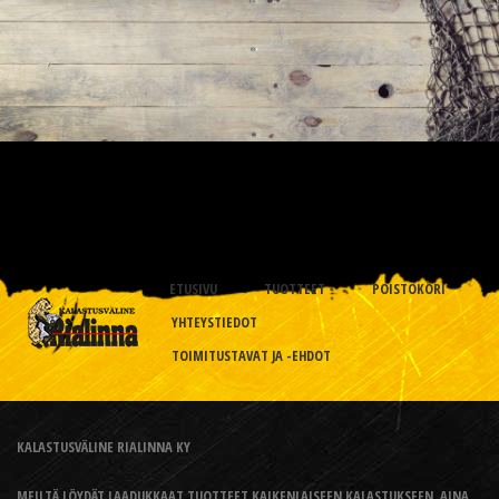
ETUSIVU
TUOTTEET
POISTOKORI
YHTEYSTIEDOT
TOIMITUSTAVAT JA -EHDOT
KALASTUSVÄLINE RIALINNA KY
MEILTÄ LÖYDÄT LAADUKKAAT TUOTTEET KAIKENLAISEEN KALASTUKSEEN, AINA