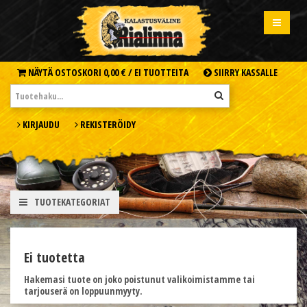
NÄYTÄ OSTOSKORI
0,00 € /
EI TUOTTEITA
SIIRRY KASSALLE
KIRJAUDU
REKISTERÖIDY
TUOTEKATEGORIAT
Ei tuotetta
Hakemasi tuote on joko poistunut valikoimistamme tai
tarjouserä on loppuunmyyty.