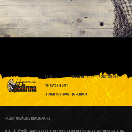
ETUSIVU
TUOTTEET
POISTOKORI
YHTEYSTIEDOT
TOIMITUSTAVAT JA -EHDOT
KALASTUSVÄLINE RIALINNA KY
MEILTÄ LÖYDÄT LAADUKKAAT TUOTTEET KAIKENLAISEEN KALASTUKSEEN, AINA