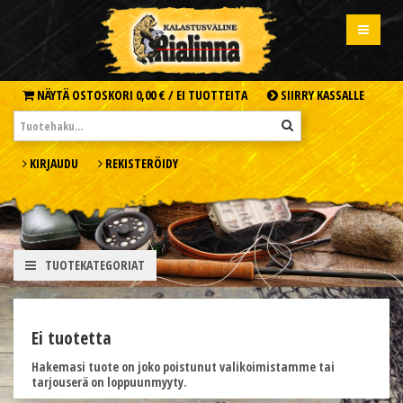
NÄYTÄ OSTOSKORI
0,00 € /
EI TUOTTEITA
SIIRRY KASSALLE
KIRJAUDU
REKISTERÖIDY
TUOTEKATEGORIAT
Ei tuotetta
Hakemasi tuote on joko poistunut valikoimistamme tai
tarjouserä on loppuunmyyty.