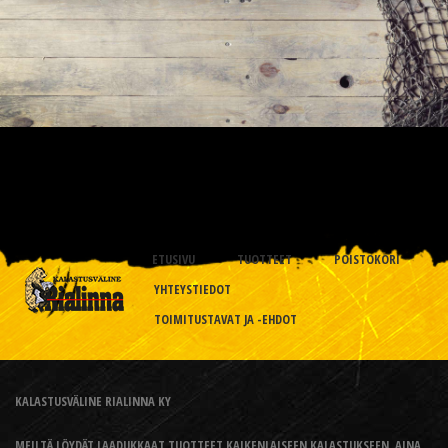
ETUSIVU
TUOTTEET
POISTOKORI
YHTEYSTIEDOT
TOIMITUSTAVAT JA -EHDOT
KALASTUSVÄLINE RIALINNA KY
MEILTÄ LÖYDÄT LAADUKKAAT TUOTTEET KAIKENLAISEEN KALASTUKSEEN, AINA