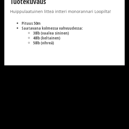
Tuotekuvaus
Huippulaatuinen litteä intteri monorannari Loopilta!
Pituus 50m
Saatavana kolmessa vahvuudessa:
30lb (vaalea sininen)
40lb (keltainen)
50lb (vihreä)