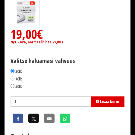
19,00€
Nyt -34%, normaalihinta 29,00 €
Valitse haluamasi vahvuus
30lb
40lb
50lb
Lisää koriin