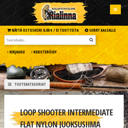
NÄYTÄ OSTOSKORI
0,00 € /
EI TUOTTEITA
SIIRRY KASSALLE
KIRJAUDU
REKISTERÖIDY
TUOTEKATEGORIAT
LOOP SHOOTER INTERMEDIATE
FLAT NYLON JUOKSUSIIMA