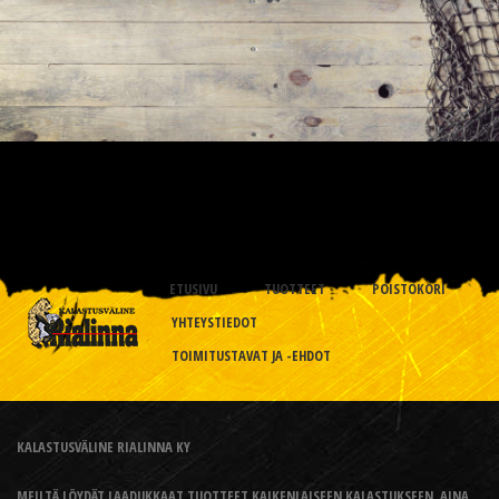
ETUSIVU
TUOTTEET
POISTOKORI
YHTEYSTIEDOT
TOIMITUSTAVAT JA -EHDOT
KALASTUSVÄLINE RIALINNA KY
MEILTÄ LÖYDÄT LAADUKKAAT TUOTTEET KAIKENLAISEEN KALASTUKSEEN, AINA