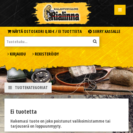
NÄYTÄ OSTOSKORI
0,00 € /
EI TUOTTEITA
SIIRRY KASSALLE
KIRJAUDU
REKISTERÖIDY
TUOTEKATEGORIAT
Ei tuotetta
Hakemasi tuote on joko poistunut valikoimistamme tai
tarjouserä on loppuunmyyty.