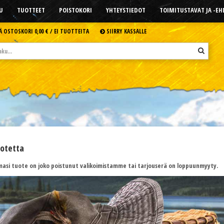
U
TUOTTEET
POISTOKORI
YHTEYSTIEDOT
TOIMITUSTAVAT JA -E
Ä OSTOSKORI
0,00 € /
EI TUOTTEITA
SIIRRY KASSALLE
uotetta
asi tuote on joko poistunut valikoimistamme tai tarjouserä on loppuunmyyty.