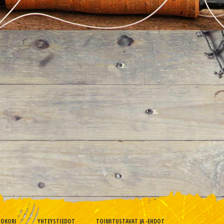
TOKORI
YHTEYSTIEDOT
TOIMITUSTAVAT JA -EHDOT