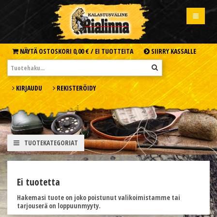
NÄYTÄ OSTOSKORI
0,00 € /
EI TUOTTEITA
SIIRRY KASSALLE
KIRJAUDU
REKISTERÖIDY
TUOTEKATEGORIAT
Ei tuotetta
Hakemasi tuote on joko poistunut valikoimistamme tai
tarjouserä on loppuunmyyty.