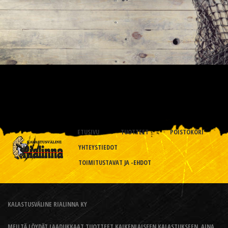
ETUSIVU
TUOTTEET
POISTOKORI
YHTEYSTIEDOT
TOIMITUSTAVAT JA -EHDOT
KALASTUSVÄLINE RIALINNA KY
MEILTÄ LÖYDÄT LAADUKKAAT TUOTTEET KAIKENLAISEEN KALASTUKSEEN, AINA