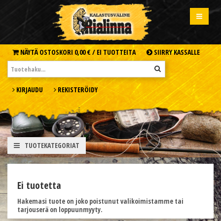
NÄYTÄ OSTOSKORI
0,00 € /
EI TUOTTEITA
SIIRRY KASSALLE
KIRJAUDU
REKISTERÖIDY
TUOTEKATEGORIAT
Ei tuotetta
Hakemasi tuote on joko poistunut valikoimistamme tai
tarjouserä on loppuunmyyty.