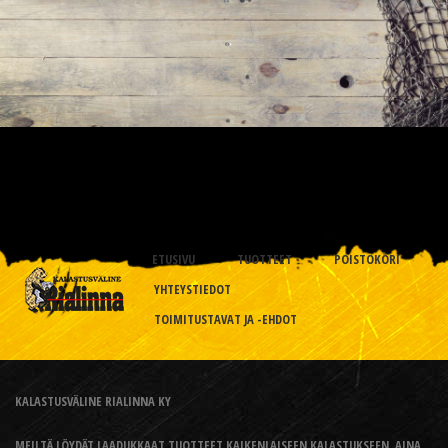
ETUSIVU
TUOTTEET
POISTOKORI
YHTEYSTIEDOT
TOIMITUSTAVAT JA -EHDOT
KALASTUSVÄLINE RIALINNA KY
MEILTÄ LÖYDÄT LAADUKKAAT TUOTTEET KAIKENLAISEEN KALASTUKSEEN, AINA